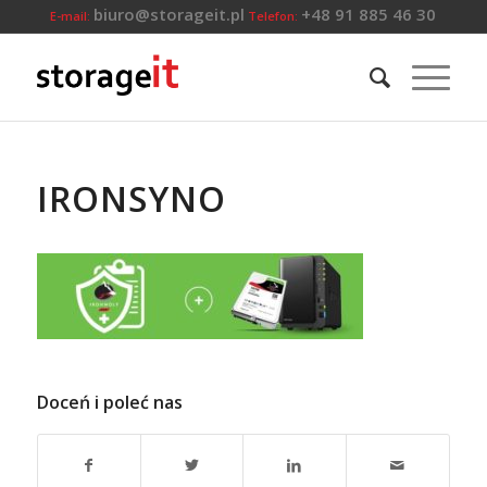
biuro@storageit.pl
+48 91 885 46 30
E-mail:
Telefon:
IRONSYNO
Doceń i poleć nas